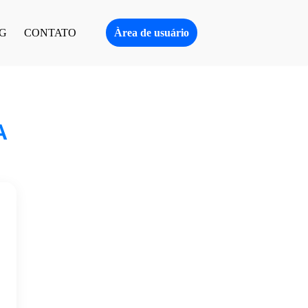
Àrea de usuário
G
CONTATO
A