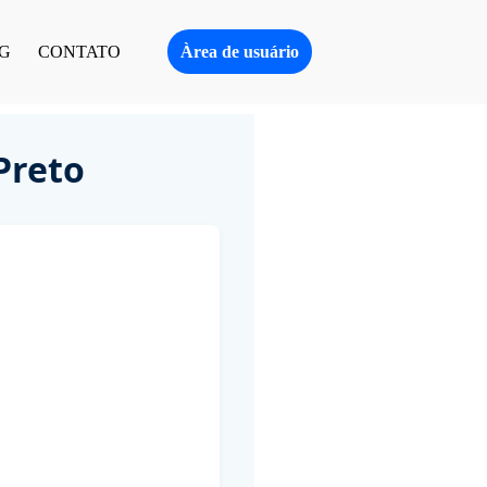
Àrea de usuário
G
CONTATO
Preto