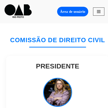
Àrea de usuário
Pular
para
o
conteúdo
COMISSÃO DE DIREITO CIVIL
PRESIDENTE